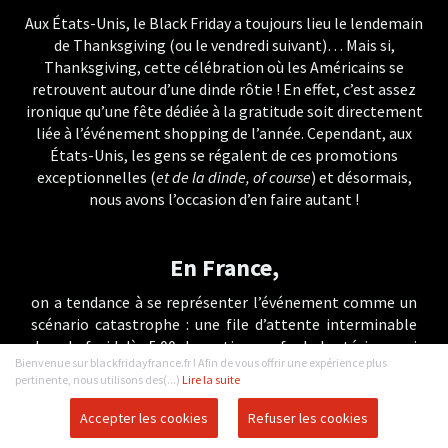
Aux États-Unis, le Black Friday a toujours lieu le lendemain
de Thanksgiving (ou le vendredi suivant)… Mais si,
Thanksgiving, cette célébration où les Américains se
retrouvent autour d’une dinde rôtie ! En effet, c’est assez
ironique qu’une fête dédiée à la gratitude soit directement
liée à l’événement shopping de l’année. Cependant, aux
États-Unis, les gens se régalent de ces promotions
exceptionnelles (
et de la dinde, of course
) et désormais,
nous avons l’occasion d’en faire autant !
En France,
on a tendance à se représenter l’événement comme un
scénario catastrophe : une file d’attente interminable
dans le froid dès 5:00 du matin, une foule hystérique qui
Bienvenue sur blackfridayfrance.fr ! Afin de vous offrir une expérience plus
envahit les magasins dès leur ouverture ou une
pertinente, nous utilisons des(...)
Lire la suite
continuelle bagarre pour une télévision 4K à moins 80%.
Ces images ont fait le tour du globe et ont retenu
Accepter les cookies
Refuser les cookies
l’attention de beaucoup d’entre nous. Honnêtement,