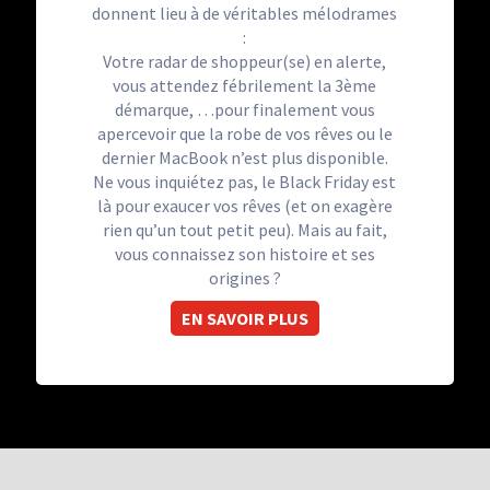
donnent lieu à de véritables mélodrames
:
Votre radar de shoppeur(se) en alerte,
vous attendez fébrilement la 3ème
démarque, …pour finalement vous
apercevoir que la robe de vos rêves ou le
dernier MacBook n’est plus disponible.
Ne vous inquiétez pas, le Black Friday est
là pour exaucer vos rêves (et on exagère
rien qu’un tout petit peu). Mais au fait,
vous connaissez son histoire et ses
origines ?
EN SAVOIR PLUS