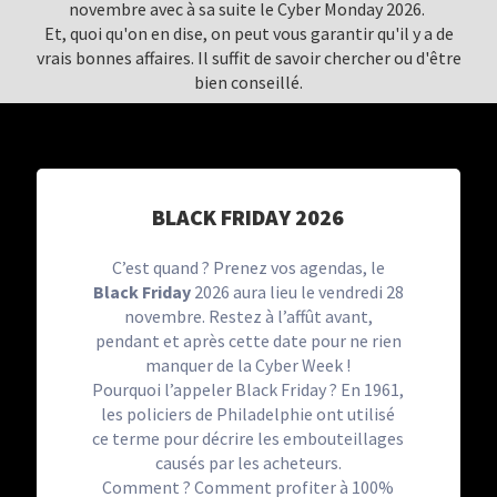
novembre avec à sa suite le Cyber Monday 2026.
Et, quoi qu'on en dise, on peut vous garantir qu'il y a de
vrais bonnes affaires. Il suffit de savoir chercher ou d'être
bien conseillé.
BLACK FRIDAY 2026
C’est quand ? Prenez vos agendas, le
Black Friday
2026 aura lieu le vendredi 28
novembre. Restez à l’affût avant,
pendant et après cette date pour ne rien
manquer de la Cyber Week !
Pourquoi l’appeler Black Friday ? En 1961,
les policiers de Philadelphie ont utilisé
ce terme pour décrire les embouteillages
causés par les acheteurs.
Comment ? Comment profiter à 100%